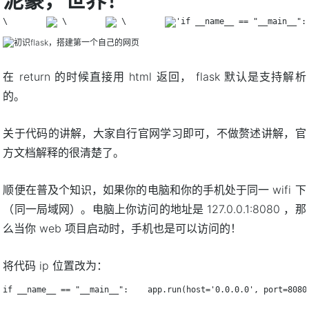
泥豪，世界！
\        
 \        
 \        
'if __name__ == "__main__":
在 return 的时候直接用 html 返回， flask 默认是支持解析
的。
关于代码的讲解，大家自行官网学习即可，不做赘述讲解，官
方文档解释的很清楚了。
顺便在普及个知识，如果你的电脑和你的手机处于同一 wifi 下
（同一局域网）。电脑上你访问的地址是 127.0.0.1:8080 ，那
么当你 web 项目启动时，手机也是可以访问的！
将代码 ip 位置改为：
if __name__ == "__main__":    app.run(host='0.0.0.0', port=8080