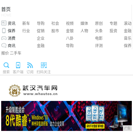
首页
HOME
资讯
新车
导购
社会
视频
媒体
原创
专题
滚动
保养
行业
促销
股市
金银
人物
头条
投资
金融
消费
企业
八卦
电影
音乐
商讯
金融
导购
评测
保养
报价
二手车
搜索
客户端
订阅
扫码关注
广告