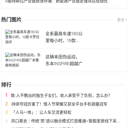
A股特斯拉产业链掀涨停潮：新能源产业链走强背后现隐忧
热门图片
更多
全系最高车速180公
里每小时，19款卡
罗
这辆本田伪运动，
东本INSPIRE超越广
排行
致:入不敷出的独生子女们，收入承受不了负担，怎么办？
持续夺冠厉害了！情人节荣耀又获全平台手机销量冠军
「人马一体」：让人车交流更轻松
风口离去｜传统“质”造以融合模式打造暖通+智能家居线下采购体验