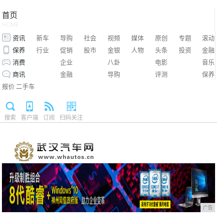
首页
HOME
资讯
新车
导购
社会
视频
媒体
原创
专题
滚动
保养
行业
促销
股市
金银
人物
头条
投资
金融
消费
企业
八卦
电影
音乐
商讯
金融
导购
评测
保养
报价
二手车
搜索
客户端
订阅
扫码关注
广告