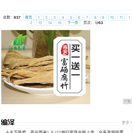
总数：
937
首页
1
2
3
4
5
6
7
8
9
10
11
1
2
13
14
15
下一页
页次：
1
/63
广告
更多
十五万热爱，高光而来！BJ30旅行家高光版上市，全系享超级置换3万补贴6.99万起