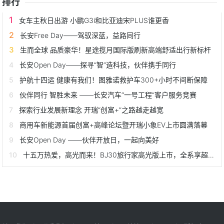
排行
女车主秋日出游 小鹏G3i和比亚迪宋PLUS谁更香
长安Free Day——驾驭深蓝，益路同行
生而全球 品质豪华！星途揽月国际版刷新高端舒适出行新标杆
长安Open Day——探寻“智”造科技，伙伴携手同行
护航十四运 健康有我们！图雅诺救护车300+小时不间断保障
伙伴同行 智胜未来 ——长安汽车“一号工程“客户服务竞赛
探索行业发展新理念 开瑞“创富+”之路越走越宽
商用车新能源首届创富+高峰论坛暨开瑞小象EV上市圆满落幕
长安Open Day ——伙伴开放日，一起向美好
十五万热爱，高光而来！BJ30旅行家高光版上市，全系享超级置换3万补贴6.99万起