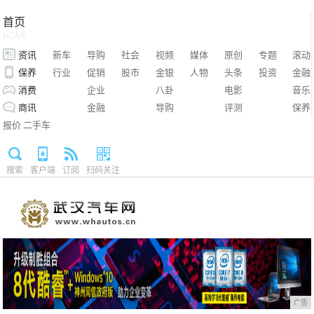
首页
HOME
资讯
新车
导购
社会
视频
媒体
原创
专题
滚动
保养
行业
促销
股市
金银
人物
头条
投资
金融
消费
企业
八卦
电影
音乐
商讯
金融
导购
评测
保养
报价
二手车
搜索
客户端
订阅
扫码关注
广告