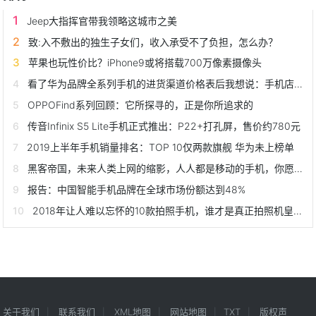
Jeep大指挥官带我领略这城市之美
致:入不敷出的独生子女们，收入承受不了负担，怎么办？
苹果也玩性价比？iPhone9或将搭载700万像素摄像头
看了华为品牌全系列手机的进货渠道价格表后我想说：手机店真黑！
OPPOFind系列回顾：它所探寻的，正是你所追求的
传音Infinix S5 Lite手机正式推出：P22+打孔屏，售价约780元
2019上半年手机销量排名：TOP 10仅两款旗舰 华为未上榜单
黑客帝国，未来人类上网的缩影，人人都是移动的手机，你愿意吗？
报告：中国智能手机品牌在全球市场份额达到48%
2018年让人难以忘怀的10款拍照手机，谁才是真正拍照机皇？
关于我们
联系我们
XML地图
网站地图
TXT
版权声