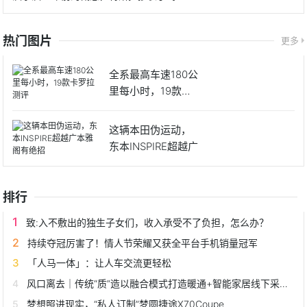
热门图片
更多
全系最高车速180公
里每小时，19款卡
罗
这辆本田伪运动，
东本INSPIRE超越广
排行
致:入不敷出的独生子女们，收入承受不了负担，怎么办？
持续夺冠厉害了！情人节荣耀又获全平台手机销量冠军
「人马一体」：让人车交流更轻松
风口离去｜传统“质”造以融合模式打造暖通+智能家居线下采购体验
梦想照进现实，“私人订制”梦圆捷途X70Coupe