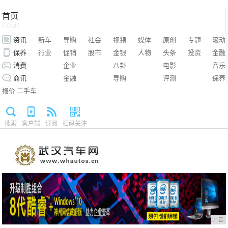
首页
HOME
资讯
新车
导购
社会
视频
媒体
原创
专题
滚动
保养
行业
促销
股市
金银
人物
头条
投资
金融
消费
企业
八卦
电影
音乐
商讯
金融
导购
评测
保养
报价
二手车
搜索
客户端
订阅
扫码关注
广告