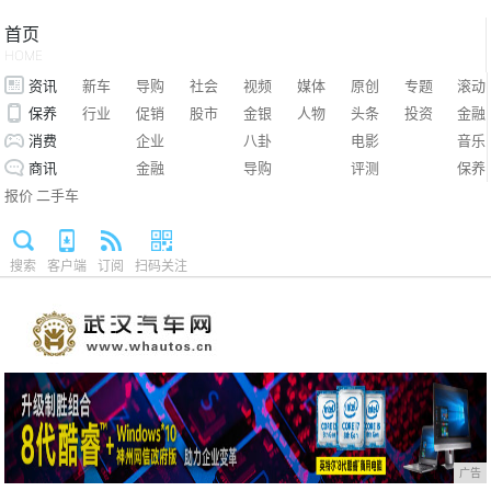
首页
HOME
资讯
新车
导购
社会
视频
媒体
原创
专题
滚动
保养
行业
促销
股市
金银
人物
头条
投资
金融
消费
企业
八卦
电影
音乐
商讯
金融
导购
评测
保养
报价
二手车
搜索
客户端
订阅
扫码关注
广告