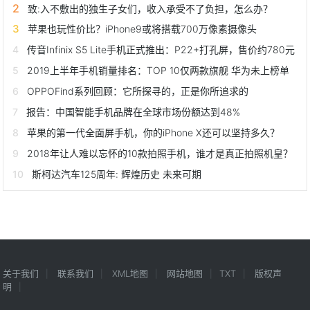
致:入不敷出的独生子女们，收入承受不了负担，怎么办？
苹果也玩性价比？iPhone9或将搭载700万像素摄像头
传音Infinix S5 Lite手机正式推出：P22+打孔屏，售价约780元
2019上半年手机销量排名：TOP 10仅两款旗舰 华为未上榜单
OPPOFind系列回顾：它所探寻的，正是你所追求的
报告：中国智能手机品牌在全球市场份额达到48%
苹果的第一代全面屏手机，你的iPhone X还可以坚持多久？
2018年让人难以忘怀的10款拍照手机，谁才是真正拍照机皇？
斯柯达汽车125周年: 辉煌历史 未来可期
关于我们
联系我们
XML地图
网站地图
TXT
版权声
明