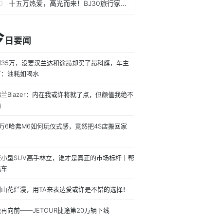
十五万热爱，高光而来！BJ30旅行家高光版上市，全系享超级置换3万补贴6.99万起
今
日要闻
握35万，没要汉兰达和途昂却买了昂科旗，车主
言：油耗如喝水
兰Blazer：内在我或许将就了点，但颜值我绝不
输
万6哈弗M6如何玩仪式感，竟然把4S店搬回家
！
资小型SUV高手林立，谁才是真正的市场标杆丨帮
选车
到山花烂漫，用TA来表达爱或许是不错的选择！
再向前——JETOUR捷途第20万辆下线