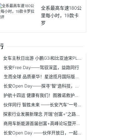
全系最高车速180公
里每小时，19款卡
罗
行
女车主秋日出游 小鹏G3i和比亚迪宋PLUS谁更香
长安Free Day——驾驭深蓝，益路同行
生而全球 品质豪华！星途揽月国际版刷新高端舒适出行新标杆
长安Open Day——探寻“智”造科技，伙伴携手同行
护航十四运 健康有我们！图雅诺救护车300+小时不间断保障
伙伴同行 智胜未来 ——长安汽车“一号工程“客户服务竞赛
探索行业发展新理念 开瑞“创富+”之路越走越宽
商用车新能源首届创富+高峰论坛暨开瑞小象EV上市圆满落幕
长安Open Day ——伙伴开放日，一起向美好