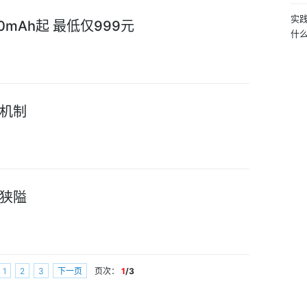
实践
0mAh起 最低仅999元
什
r 机制
狭隘
1
2
3
下一页
页次：
1
/3