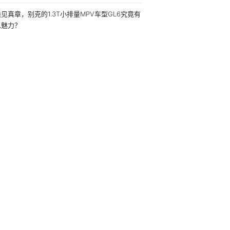
见真章，别克的1.3T小排量MPV车型GL6究竟有
么魅力？