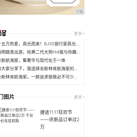
广告
更多
十五万热爱，高光而来！BJ30旅行家高光版上市，全系享超级置换3万补贴6.99万起
清明踏青出游，哈弗二代大狗Hi4版与你趣野旅行
全新航海家，集奢华与现代化于一体
和大家分享下，我选择全新林肯航海家的理由
全新林肯航海家，一款追求极致必不可少的车
门图片
更多
捷途11.11狂欢节
——庆新品订单过2
万