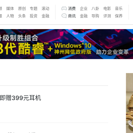
频
媒体
原创
专题
滚动
消费
企业
八卦
电影
音乐
银
人物
头条
投资
金融
商讯
金融
导购
评测
保养
即赠399元耳机