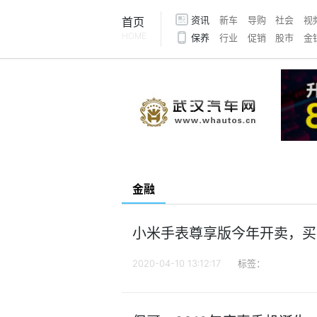
资讯
新车
导购
社会
视
首页
HOME
保养
行业
促销
股市
金
金融
小米手表尊享版今年开卖，买
2020-04-10 13:12:17
标签：