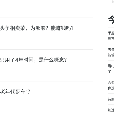
头争相卖菜，为哪般？能赚钱吗？
手
坦
雪佛
能
只用了4年时间，是什么概念？
看6
了
合
你
老年代步车”？
待
加速