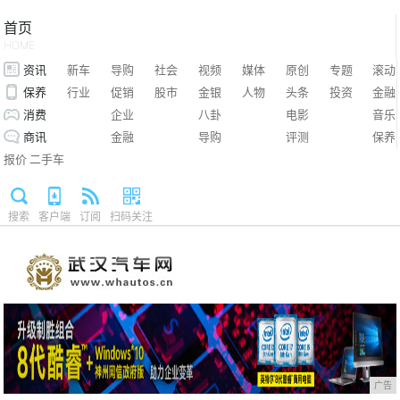
首页
HOME
资讯
新车
导购
社会
视频
媒体
原创
专题
滚动
保养
行业
促销
股市
金银
人物
头条
投资
金融
消费
企业
八卦
电影
音乐
商讯
金融
导购
评测
保养
报价
二手车
搜索
客户端
订阅
扫码关注
广告