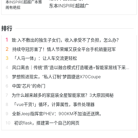
东本INSPIRE超越广
排行
致:入不敷出的独生子女们，收入承受不了负担，怎么办？
持续夺冠厉害了！情人节荣耀又获全平台手机销量冠军
「人马一体」：让人车交流更轻松
风口离去｜传统“质”造以融合模式打造暖通+智能家居线下采购体验
梦想照进现实，“私人订制”梦圆捷途X70Coupe
中国“芯片”的命门
为什么越来越多的家庭装全屋智能家居？3大原因揭秘
「vue干货1」循环，计算属性，事件处理器
全新Jeep指挥官PHEV：900KM不加油还送牌。
初识flask，搭建第一个自己的网页