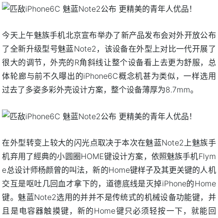
今天上午魅族手机北京宣布举办了新产品发布会对外开放公布
了全新升级型号魅蓝Note2，该设备在外型上对比一代开展了
很大的调节，外壳的R角斜线让整个设备看上去更为舒服，总
体轮廊与前不久曝出的iPhone6C概念机甚为类似，一样选用
过去了多姿多彩外壳设计方案，整个设备薄厚为8.7mm。
在外型转变上较大的闪光点取决于本次在魅蓝Note2上魅族手
机弃用了經典的小圆圈HOME键设计方案，依照魅族手机Flym
e总设计师杨颜曾的叫法，新的Home键样子及其更关键的人机
交互是呕吐几回血才拿下的，道德底线是灭掉iPhone的Home
键。魅蓝Note2选用的并并不是传统式的机械设备功能键，并
且是电容器触摸键，新的Home键只必须轻按一下，就能回