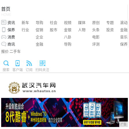
首页
HOME
资讯
新车
导购
社会
视频
媒体
原创
专题
滚动
保养
行业
促销
股市
金银
人物
头条
投资
金融
消费
企业
八卦
电影
音乐
商讯
金融
导购
评测
保养
报价
二手车
搜索
客户端
订阅
扫码关注
广告