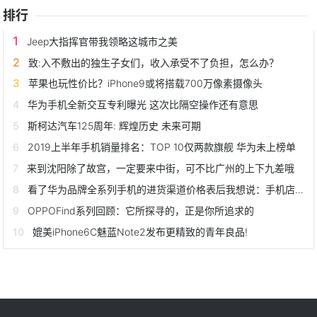
排行
Jeep大指挥官带我领略这城市之美
致:入不敷出的独生子女们，收入承受不了负担，怎么办？
苹果也玩性价比？iPhone9或将搭载700万像素摄像头
华为手机全新交互专利曝光 这次比隔空操作还有意思
斯柯达汽车125周年: 辉煌历史 未来可期
2019上半年手机销量排名：TOP 10仅两款旗舰 华为未上榜单
来到沈阳除了故宫，一定要来中街，可不比广州的上下九差哦
看了华为品牌全系列手机的进货渠道价格表后我想说：手机店真黑！
OPPOFind系列回顾：它所探寻的，正是你所追求的
媲美iPhone6C魅蓝Note2发布更精致的青年良品!